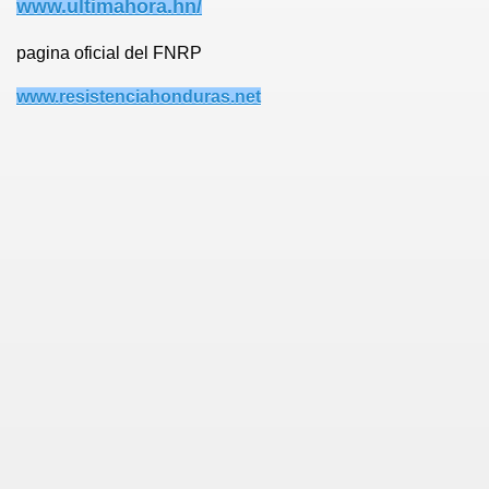
www.ultimahora.hn/
pagina oficial del FNRP
www.resistenciahonduras.net